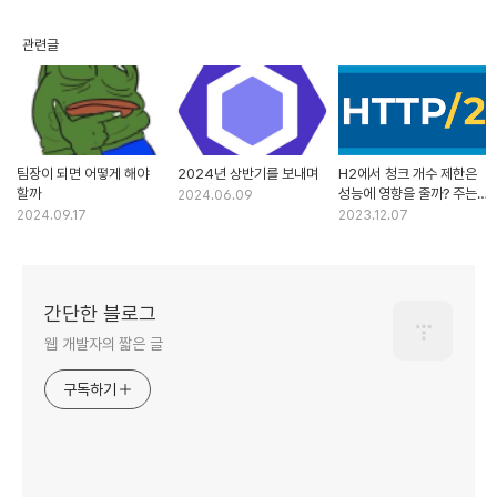
관련글
팀장이 되면 어떻게 해야
2024년 상반기를 보내며
H2에서 청크 개수 제한은
할까
성능에 영향을 줄까? 주는
2024.06.09
것 같다.
2024.09.17
2023.12.07
간단한 블로그
웹 개발자의 짧은 글
구독하기