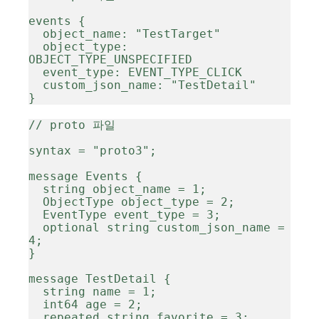
events {

  object_name: "TestTarget"

  object_type: 
OBJECT_TYPE_UNSPECIFIED

  event_type: EVENT_TYPE_CLICK

  custom_json_name: "TestDetail"

}
// proto 파일

syntax = "proto3";

message Events {

  string object_name = 1;

  ObjectType object_type = 2;

  EventType event_type = 3;

  optional string custom_json_name = 
4;

}

message TestDetail {

  string name = 1;

  int64 age = 2;

  repeated string favorite = 3;
