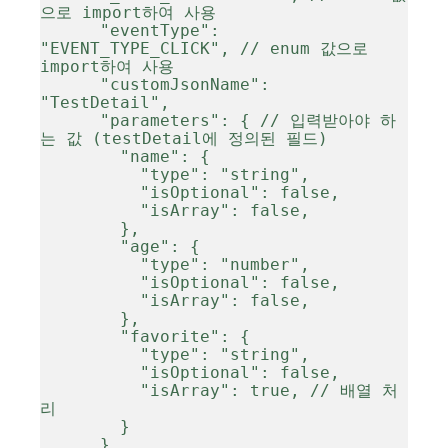
으로 import하여 사용

      "eventType": 
"EVENT_TYPE_CLICK", // enum 값으로 
import하여 사용

      "customJsonName": 
"TestDetail",

      "parameters": { // 입력받아야 하
는 값 (testDetail에 정의된 필드)

        "name": {

          "type": "string",

          "isOptional": false,

          "isArray": false,

        },

        "age": {

          "type": "number",

          "isOptional": false,

          "isArray": false,

        },

        "favorite": {

          "type": "string",

          "isOptional": false,

          "isArray": true, // 배열 처
리

        }

      }
